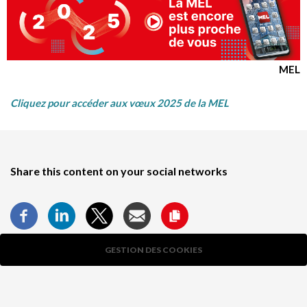
MEL
Cliquez pour accéder aux vœux 2025 de la MEL
Share this content on your social networks
GESTION DES COOKIES
Follow us
X
This site uses cookies and gives you control over what you
twitter
facebook
linkedin
youtube
instagram



